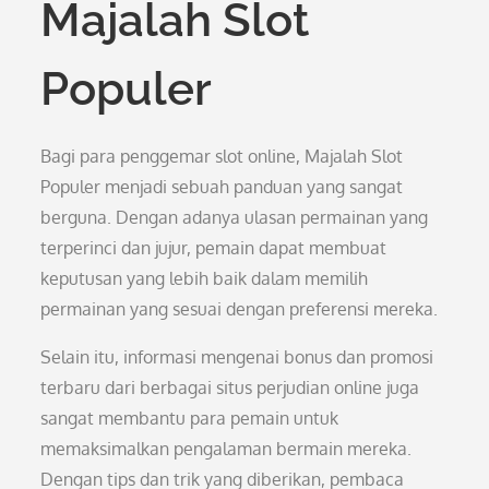
Majalah Slot
Populer
Bagi para penggemar slot online, Majalah Slot
Populer menjadi sebuah panduan yang sangat
berguna. Dengan adanya ulasan permainan yang
terperinci dan jujur, pemain dapat membuat
keputusan yang lebih baik dalam memilih
permainan yang sesuai dengan preferensi mereka.
Selain itu, informasi mengenai bonus dan promosi
terbaru dari berbagai situs perjudian online juga
sangat membantu para pemain untuk
memaksimalkan pengalaman bermain mereka.
Dengan tips dan trik yang diberikan, pembaca