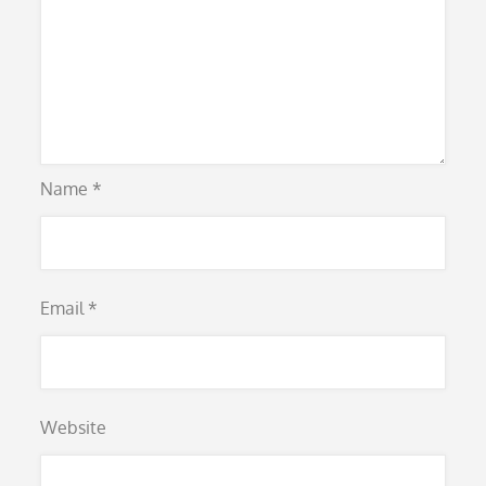
Name
*
Email
*
Website