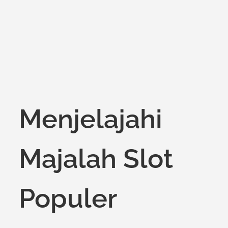
Menjelajahi
Majalah Slot
Populer