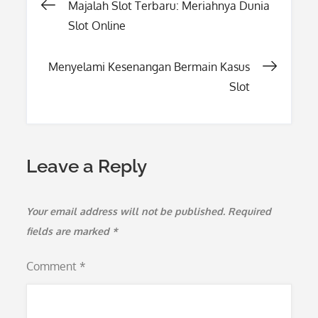
Post
Majalah Slot Terbaru: Meriahnya Dunia
Slot Online
navigation
Menyelami Kesenangan Bermain Kasus
Slot
Leave a Reply
Your email address will not be published.
Required
fields are marked
*
Comment
*