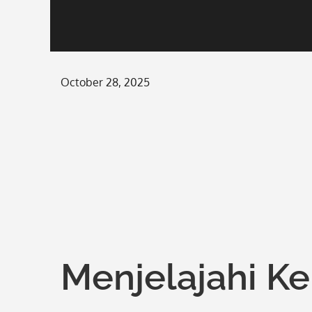
Posted
October 28, 2025
on
Menjelajahi K