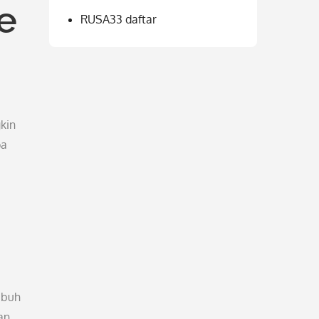
e
RUSA33 daftar
kin
pa
ubuh
an