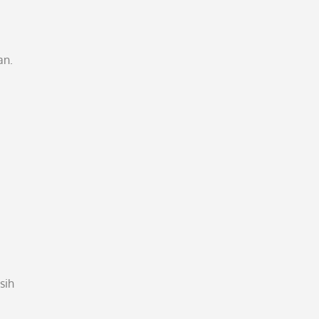
an.
sih