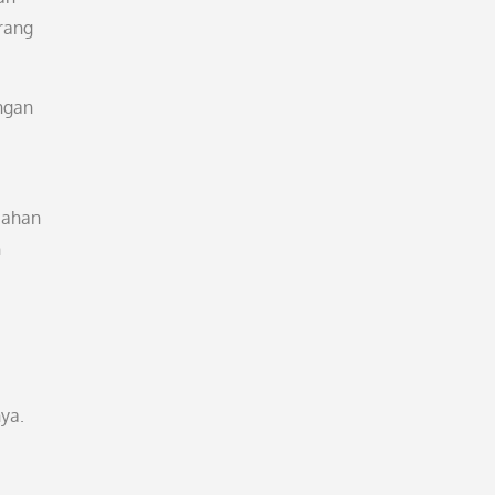
rang
ngan
bahan
n
ya.