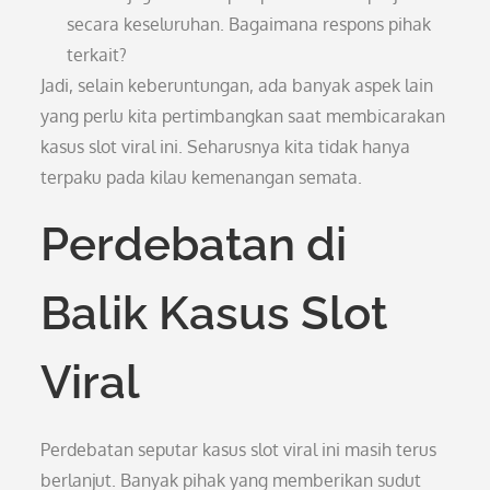
secara keseluruhan. Bagaimana respons pihak
terkait?
Jadi, selain keberuntungan, ada banyak aspek lain
yang perlu kita pertimbangkan saat membicarakan
kasus slot viral ini. Seharusnya kita tidak hanya
terpaku pada kilau kemenangan semata.
Perdebatan di
Balik Kasus Slot
Viral
Perdebatan seputar kasus slot viral ini masih terus
berlanjut. Banyak pihak yang memberikan sudut