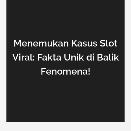
Menemukan Kasus Slot
Viral: Fakta Unik di Balik
Fenomena!