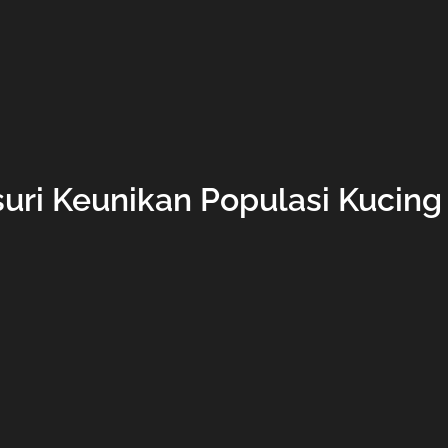
uri Keunikan Populasi Kucing 