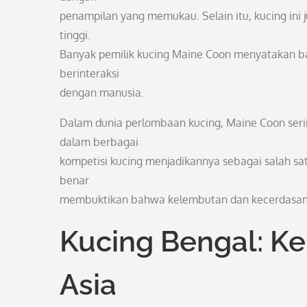
penampilan yang memukau. Selain itu, kucing ini
tinggi.
Banyak pemilik kucing Maine Coon menyatakan ba
berinteraksi
dengan manusia.
Dalam dunia perlombaan kucing, Maine Coon ser
dalam berbagai
kompetisi kucing menjadikannya sebagai salah sat
benar
membuktikan bahwa kelembutan dan kecerdasan bi
Kucing Bengal: Ke
Asia