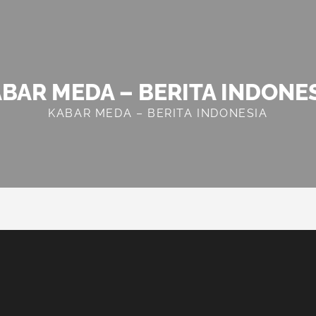
BAR MEDA – BERITA INDONE
KABAR MEDA – BERITA INDONESIA