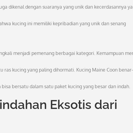
 juga dikenal dengan suaranya yang unik dan kecerdasannya y
hwa kucing ini memiliki kepribadian yang unik dan senang
ingkali menjadi pemenang berbagai kategori. Kemampuan me
u ras kucing yang paling dihormati. Kucing Maine Coon benar-
sa bersatu dalam satu paket kucing yang besar dan indah.
indahan Eksotis dari