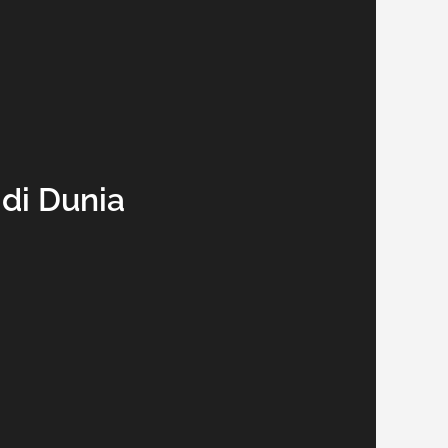
di Dunia