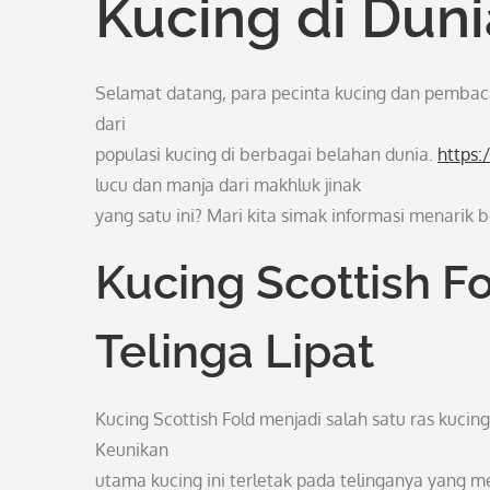
Kucing di Duni
Selamat datang, para pecinta kucing dan pembaca s
dari
populasi kucing di berbagai belahan dunia.
https:
lucu dan manja dari makhluk jinak
yang satu ini? Mari kita simak informasi menarik b
Kucing Scottish F
Telinga Lipat
Kucing Scottish Fold menjadi salah satu ras kucin
Keunikan
utama kucing ini terletak pada telinganya yang