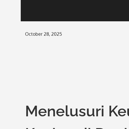
Posted
October 28, 2025
on
Menelusuri Ke