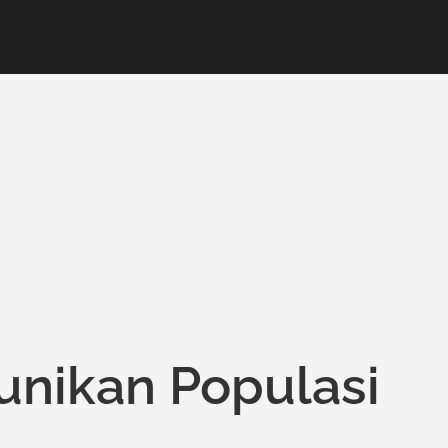
unikan Populasi