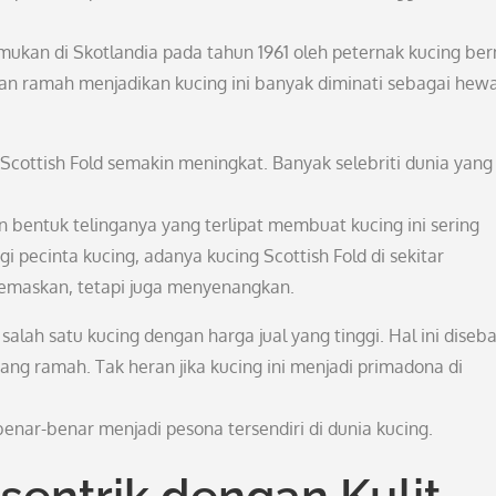
temukan di Skotlandia pada tahun 1961 oleh peternak kucing b
dan ramah menjadikan kucing ini banyak diminati sebagai hew
Scottish Fold semakin meningkat. Banyak selebriti dunia yang
an bentuk telinganya yang terlipat membuat kucing ini sering
i pecinta kucing, adanya kucing Scottish Fold di sekitar
maskan, tetapi juga menyenangkan.
salah satu kucing dengan harga jual yang tinggi. Hal ini dise
ng ramah. Tak heran jika kucing ini menjadi primadona di
benar-benar menjadi pesona tersendiri di dunia kucing.