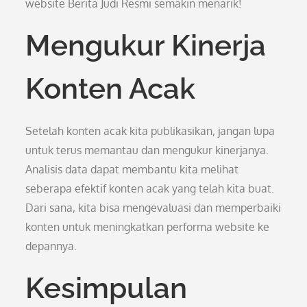
website Berita Judi Resmi semakin menarik!
Mengukur Kinerja
Konten Acak
Setelah konten acak kita publikasikan, jangan lupa
untuk terus memantau dan mengukur kinerjanya.
Analisis data dapat membantu kita melihat
seberapa efektif konten acak yang telah kita buat.
Dari sana, kita bisa mengevaluasi dan memperbaiki
konten untuk meningkatkan performa website ke
depannya.
Kesimpulan