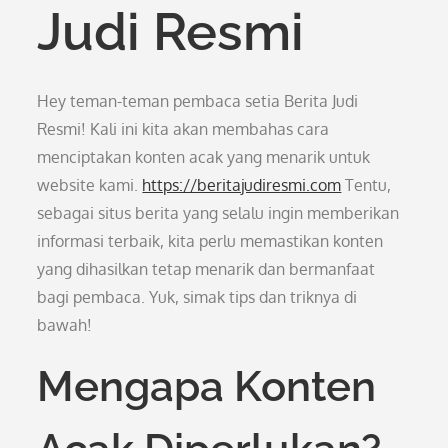
Judi Resmi
Hey teman-teman pembaca setia Berita Judi
Resmi! Kali ini kita akan membahas cara
menciptakan konten acak yang menarik untuk
website kami.
https://beritajudiresmi.com
Tentu,
sebagai situs berita yang selalu ingin memberikan
informasi terbaik, kita perlu memastikan konten
yang dihasilkan tetap menarik dan bermanfaat
bagi pembaca. Yuk, simak tips dan triknya di
bawah!
Mengapa Konten