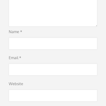
Name
*
Email
*
Website