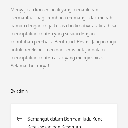
Menyajikan konten acak yang menarik dan
bermanfaat bagi pembaca memang tidak mudah,
namun dengan kerja keras dan kreativitas, kita bisa
menciptakan konten yang sesuai dengan
kebutuhan pembaca Berita Judi Resmi. Jangan ragu
untuk bereksperimen dan terus belajar dalam
menciptakan konten acak yang menginspirasi.
Selamat berkarya!
By
admin
Post
Semangat dalam Bermain Judi: Kunci
Kesuksesan dan Keseruan