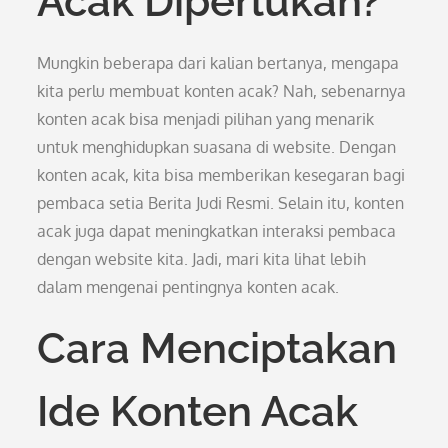
Acak Diperlukan?
Mungkin beberapa dari kalian bertanya, mengapa
kita perlu membuat konten acak? Nah, sebenarnya
konten acak bisa menjadi pilihan yang menarik
untuk menghidupkan suasana di website. Dengan
konten acak, kita bisa memberikan kesegaran bagi
pembaca setia Berita Judi Resmi. Selain itu, konten
acak juga dapat meningkatkan interaksi pembaca
dengan website kita. Jadi, mari kita lihat lebih
dalam mengenai pentingnya konten acak.
Cara Menciptakan
Ide Konten Acak