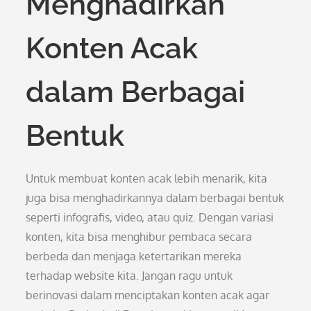
Menghadirkan
Konten Acak
dalam Berbagai
Bentuk
Untuk membuat konten acak lebih menarik, kita
juga bisa menghadirkannya dalam berbagai bentuk
seperti infografis, video, atau quiz. Dengan variasi
konten, kita bisa menghibur pembaca secara
berbeda dan menjaga ketertarikan mereka
terhadap website kita. Jangan ragu untuk
berinovasi dalam menciptakan konten acak agar