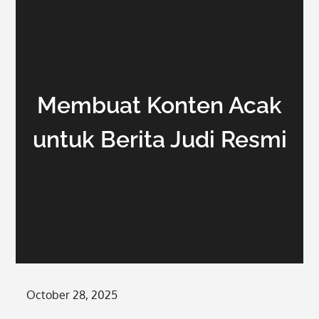
Membuat Konten Acak
untuk Berita Judi Resmi
Posted
October 28, 2025
on