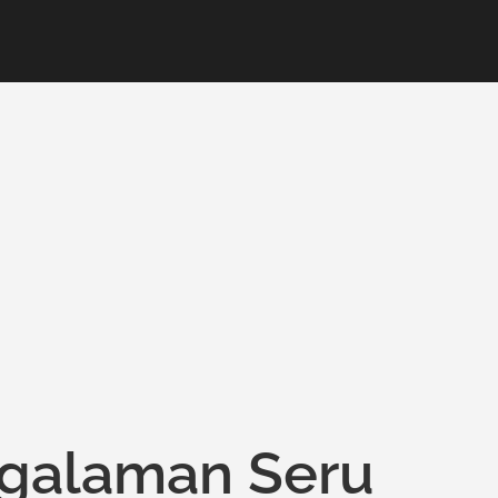
engalaman Seru