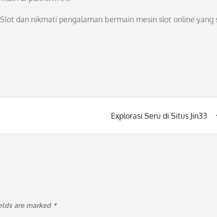
 Slot dan nikmati pengalaman bermain mesin slot online yang 
Explorasi Seru di Situs Jin33
ields are marked
*