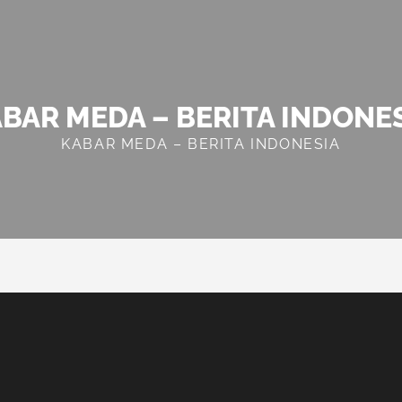
BAR MEDA – BERITA INDONE
KABAR MEDA – BERITA INDONESIA