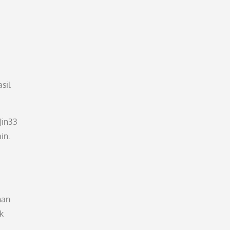
sil
Jin33
in.
han
k