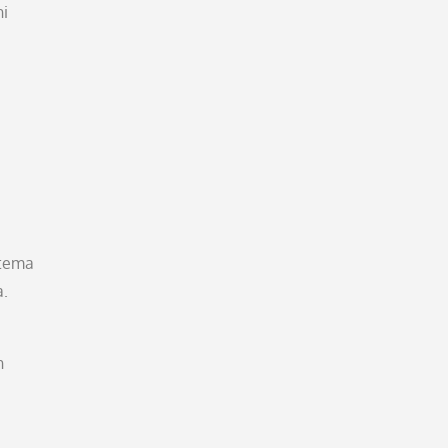
ni
,
 tema
a.
n