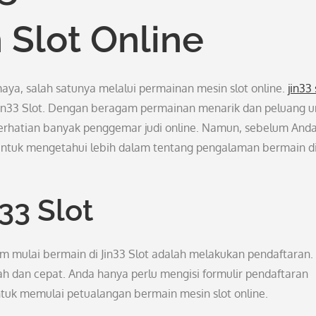
 Slot Online
maya, salah satunya melalui permainan mesin slot online.
jin33 
 Jin33 Slot. Dengan beragam permainan menarik dan peluang u
erhatian banyak penggemar judi online. Namun, sebelum And
ya untuk mengetahui lebih dalam tentang pengalaman bermain d
33 Slot
 mulai bermain di Jin33 Slot adalah melakukan pendaftaran.
ah dan cepat. Anda hanya perlu mengisi formulir pendaftaran
tuk memulai petualangan bermain mesin slot online.