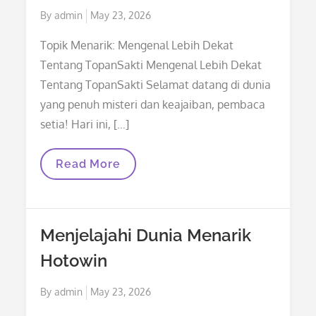
Posted
By
admin
May 23, 2026
on
Topik Menarik: Mengenal Lebih Dekat
Tentang TopanSakti Mengenal Lebih Dekat
Tentang TopanSakti Selamat datang di dunia
yang penuh misteri dan keajaiban, pembaca
setia! Hari ini, […]
Mengenal
Read More
Lebih
Dekat
Tentang
TopanSakti
Menjelajahi Dunia Menarik
Hotowin
Posted
By
admin
May 23, 2026
on