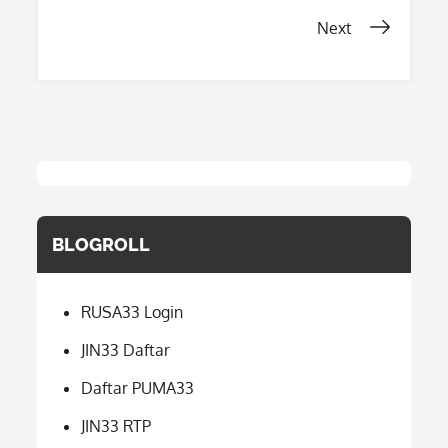
navigation
Next
BLOGROLL
RUSA33 Login
JIN33 Daftar
Daftar PUMA33
JIN33 RTP