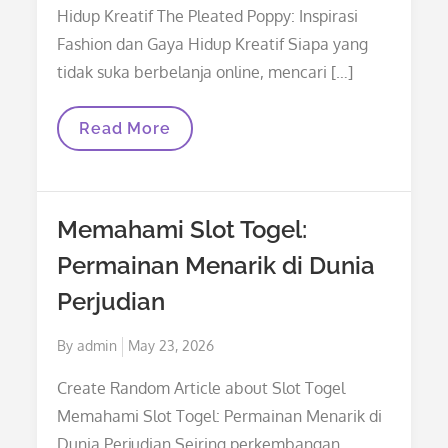
Hidup Kreatif The Pleated Poppy: Inspirasi
Fashion dan Gaya Hidup Kreatif Siapa yang
tidak suka berbelanja online, mencari […]
The
Read More
Pleated
Poppy:
Inspirasi
Fashion
Dan
Memahami Slot Togel:
Gaya
Hidup
Permainan Menarik di Dunia
Kreatif
Perjudian
Posted
By
admin
May 23, 2026
on
Create Random Article about Slot Togel
Memahami Slot Togel: Permainan Menarik di
Dunia Perjudian Seiring perkembangan