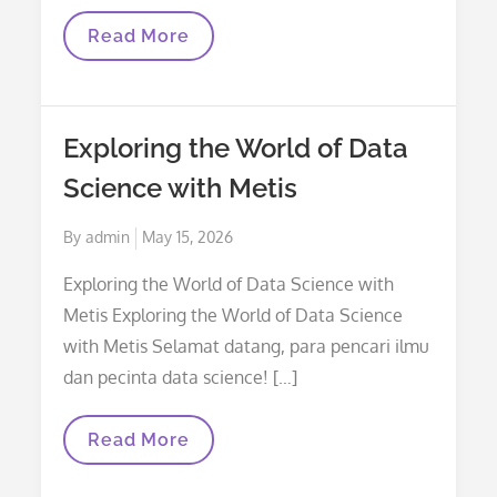
RUSA33:
Read More
Menelusuri
Keunikan
Hewan
Belangkas
Exploring the World of Data
Science with Metis
Posted
By
admin
May 15, 2026
on
Exploring the World of Data Science with
Metis Exploring the World of Data Science
with Metis Selamat datang, para pencari ilmu
dan pecinta data science! […]
Exploring
Read More
The
World
Of