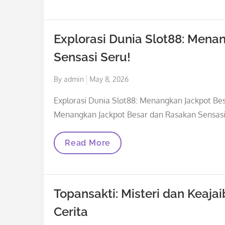
Slot
Gacor
Explorasi Dunia Slot88: Mena
Sensasi Seru!
Posted
By
admin
May 8, 2026
on
Explorasi Dunia Slot88: Menangkan Jackpot Bes
Menangkan Jackpot Besar dan Rasakan Sensasi 
Explorasi
Read More
Dunia
Slot88:
Menangkan
Jackpot
Besar
Topansakti: Misteri dan Keaj
Dan
Rasakan
Cerita
Sensasi
Seru!