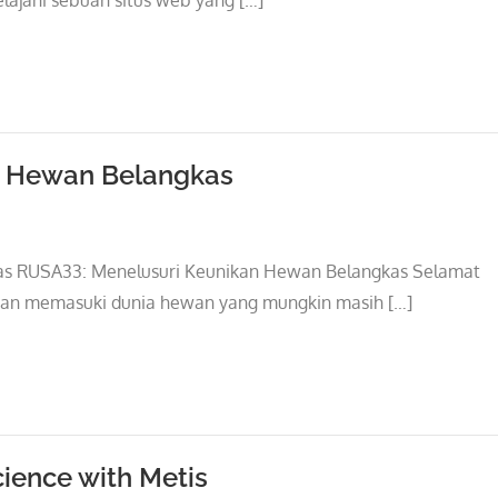
elajahi sebuah situs web yang […]
n Hewan Belangkas
as RUSA33: Menelusuri Keunikan Hewan Belangkas Selamat
 akan memasuki dunia hewan yang mungkin masih […]
cience with Metis