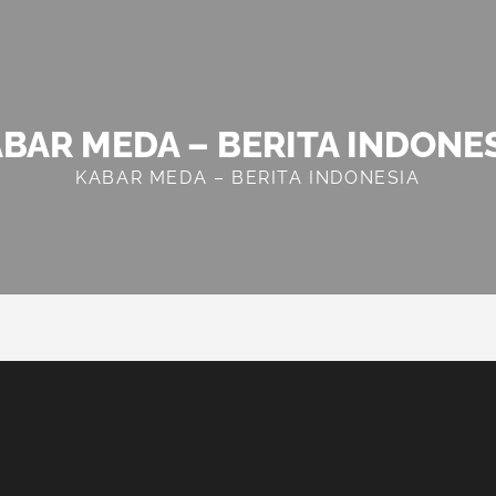
BAR MEDA – BERITA INDONE
KABAR MEDA – BERITA INDONESIA