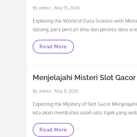
Posted
By
admin
May 15, 2026
on
Exploring the World of Data Science with Meti
datang, para pencari ilmu dan pecinta data sci
Exploring
Read More
The
World
Of
Data
Science
Menjelajahi Misteri Slot Gacor
With
Metis
Posted
By
admin
May 8, 2026
on
Exploring the Mystery of Slot Gacor Menjelajahi
kita akan membahas salah satu topik yang sed
Menjelajahi
Read More
Misteri