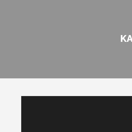
Skip
to
content
KA