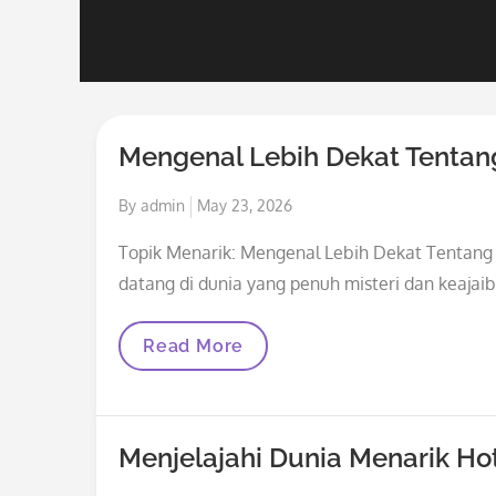
Mengenal Lebih Dekat Tentan
Posted
By
admin
May 23, 2026
on
Topik Menarik: Mengenal Lebih Dekat Tentang
datang di dunia yang penuh misteri dan keajaiba
Mengenal
Read More
Lebih
Dekat
Tentang
TopanSakti
Menjelajahi Dunia Menarik Ho