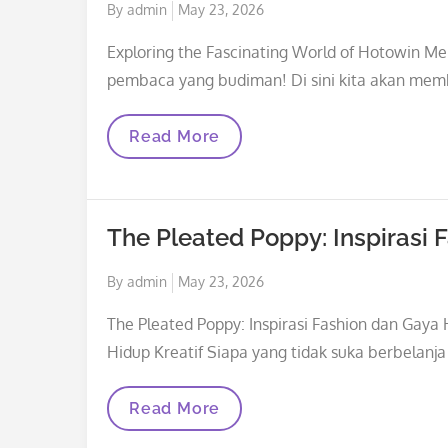
Posted
By
admin
May 23, 2026
on
Exploring the Fascinating World of Hotowin Men
pembaca yang budiman! Di sini kita akan mem
Menjelajahi
Read More
Dunia
Menarik
Hotowin
The Pleated Poppy: Inspirasi 
Posted
By
admin
May 23, 2026
on
The Pleated Poppy: Inspirasi Fashion dan Gaya 
Hidup Kreatif Siapa yang tidak suka berbelanja
The
Read More
Pleated
Poppy: